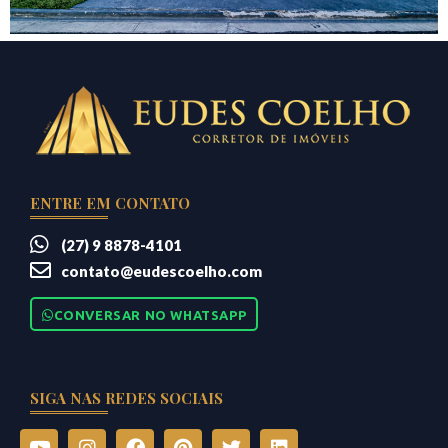
ENTRE EM CONTATO
(27) 9 8878-4101
contato@eudescoelho.com
CONVERSAR NO WHATSAPP
SIGA NAS REDES SOCIAIS